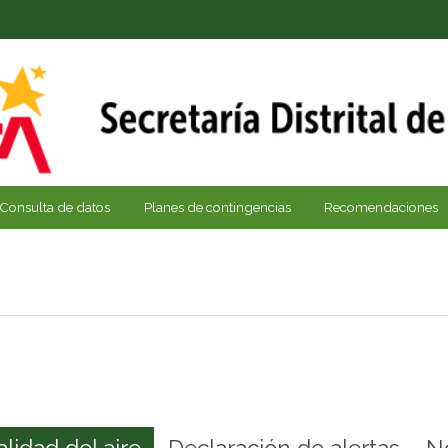
Consulta de datos
Planes de contingencias
Recomendaciones
alidad del aire
Declaración de alertas
N