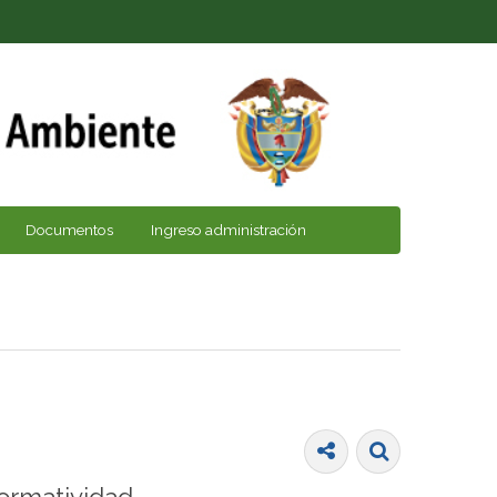
Documentos
Ingreso administración
ormatividad