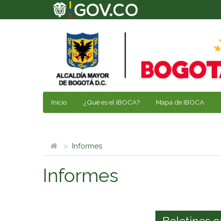
Inicio
¿Qué es el IBOCA?
Mapa de IBOCA
Informes
Informes
Boletines c