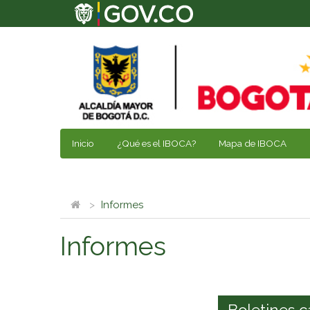
Inicio
¿Qué es el IBOCA?
Mapa de IBOCA
Informes
Informes
Boletines c