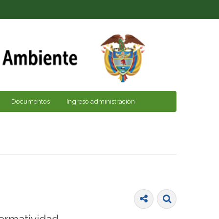
Documentos
Ingreso administración
ormatividad