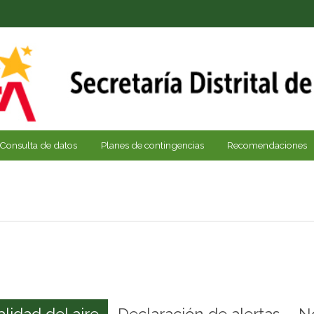
Consulta de datos
Planes de contingencias
Recomendaciones
alidad del aire
Declaración de alertas
N