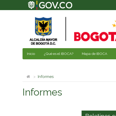
Inicio
¿Qué es el IBOCA?
Mapa de IBOCA
Informes
Informes
Boletines c