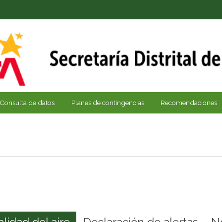
Consulta de datos
Planes de contingencias
Recomendaciones
alidad del aire
Declaración de alertas
N