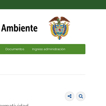
Documentos
Ingreso administración
ormatividad