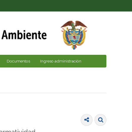
Documentos
Ingreso administración
ormatividad