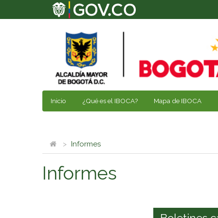
Inicio
¿Qué es el IBOCA?
Mapa de IBOCA
Informes
Informes
Boletines c