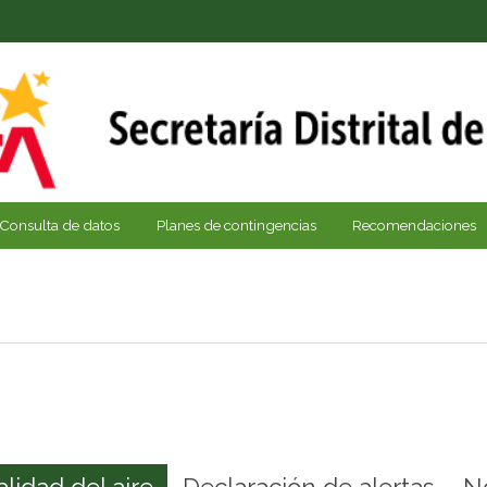
Consulta de datos
Planes de contingencias
Recomendaciones
alidad del aire
Declaración de alertas
N