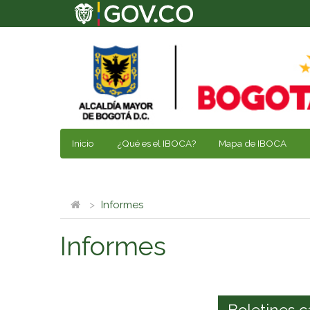
Inicio
¿Qué es el IBOCA?
Mapa de IBOCA
Informes
Informes
Boletines c