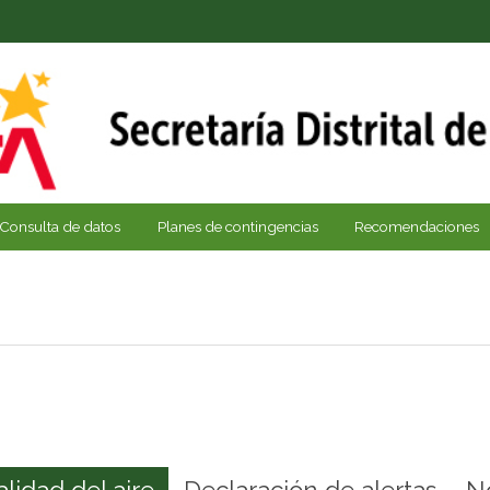
Consulta de datos
Planes de contingencias
Recomendaciones
alidad del aire
Declaración de alertas
N