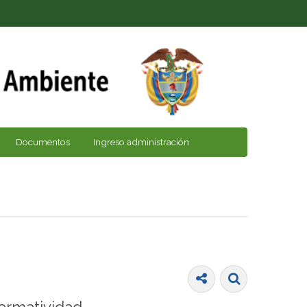
Documentos
Ingreso administración
ormatividad