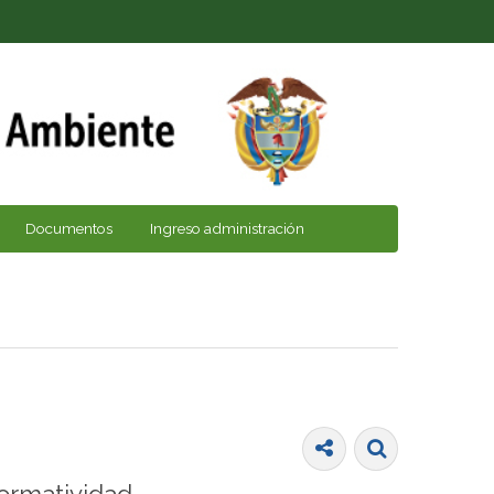
Documentos
Ingreso administración
ormatividad