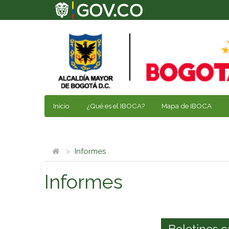
Inicio
¿Qué es el IBOCA?
Mapa de IBOCA
Informes
Informes
Boletines c