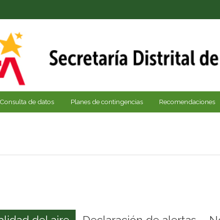
Consulta de datos
Planes de contingencias
Recomendaciones
alidad del aire
Declaración de alertas
N