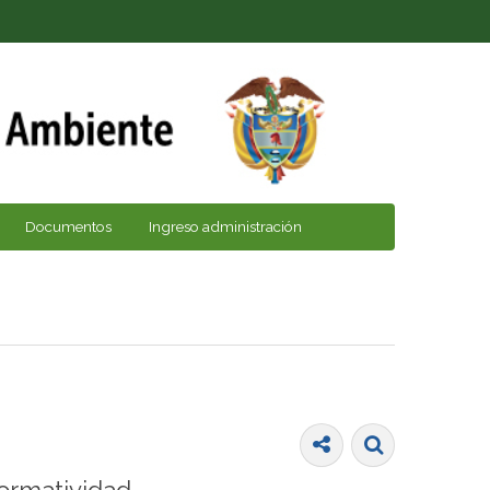
Documentos
Ingreso administración
ormatividad