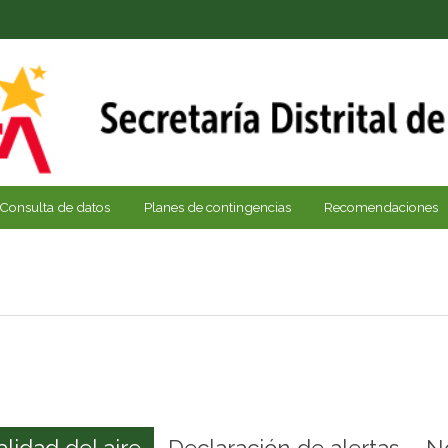
Consulta de datos
Planes de contingencias
Recomendaciones
alidad del aire
Declaración de alertas
N