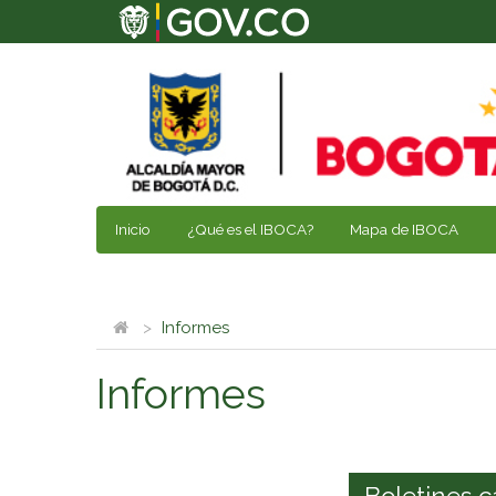
Inicio
¿Qué es el IBOCA?
Mapa de IBOCA
Informes
Informes
Boletines c