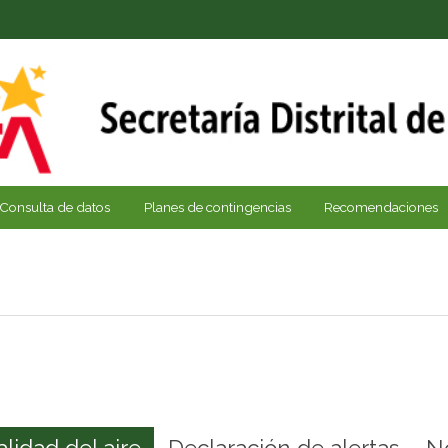
Consulta de datos
Planes de contingencias
Recomendaciones
alidad del aire
Declaración de alertas
N