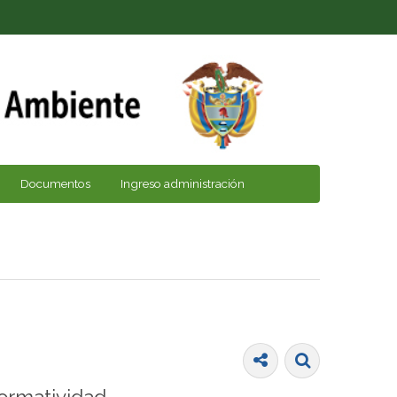
Documentos
Ingreso administración
ormatividad