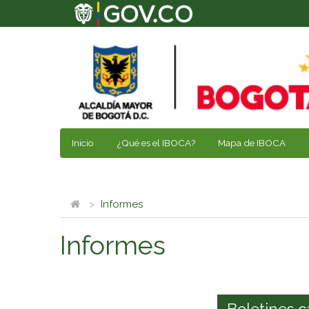
Inicio
¿Qué es el IBOCA?
Mapa de IBOCA
Informes
Informes
Boletines c