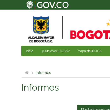
Inicio
¿Qué es el IBOCA?
Mapa de IBOCA
Informes
Informes
Boletines c