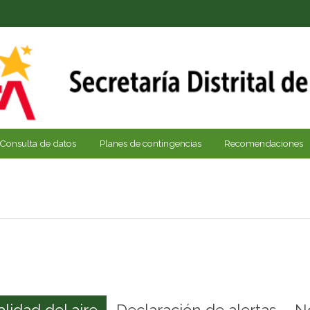
Consulta de datos
Planes de contingencias
Recomendaciones
alidad del aire
Declaración de alertas
N