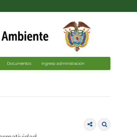
Documentos
Ingreso administración
ormatividad