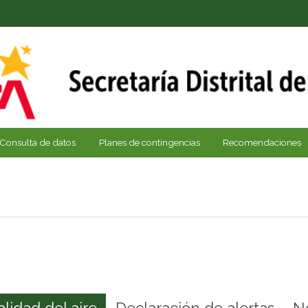
Consulta de datos
Planes de contingencias
Recomendaciones
alidad del aire
Declaración de alertas
N