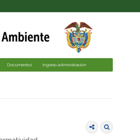
Documentos
Ingreso administración
ormatividad