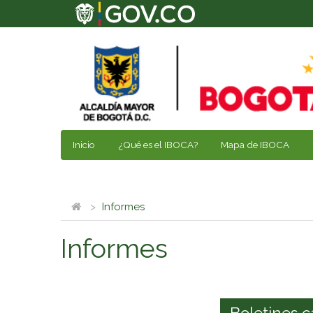
Inicio
¿Qué es el IBOCA?
Mapa de IBOCA
Informes
Informes
Boletines c