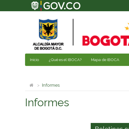
Inicio
¿Qué es el IBOCA?
Mapa de IBOCA
Informes
Informes
Boletines c