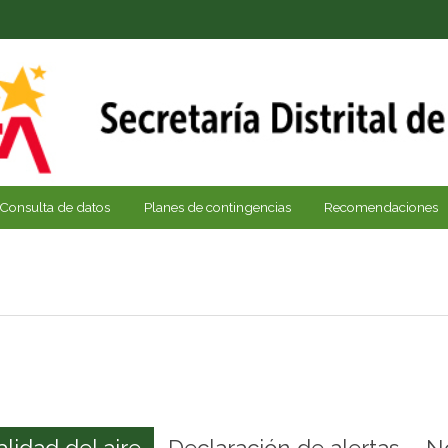
Consulta de datos
Planes de contingencias
Recomendaciones
alidad del aire
Declaración de alertas
N