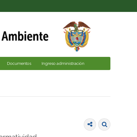
Documentos
Ingreso administración
ormatividad