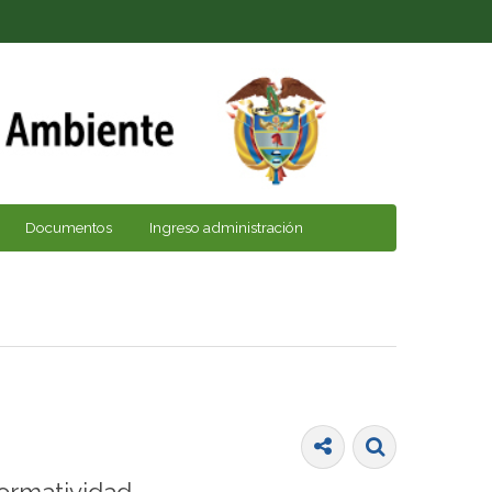
Documentos
Ingreso administración
ormatividad