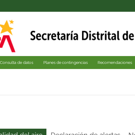
Consulta de datos
Planes de contingencias
Recomendaciones
alidad del aire
Declaración de alertas
N