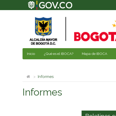
Inicio
¿Qué es el IBOCA?
Mapa de IBOCA
Informes
Informes
Boletines c