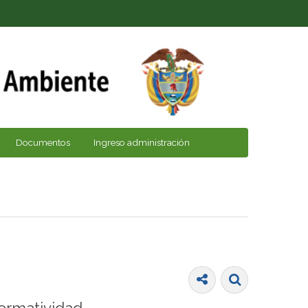
Documentos
Ingreso administración
ormatividad