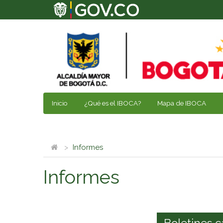
Inicio
¿Qué es el IBOCA?
Mapa de IBOCA
Informes
Informes
Boletines c