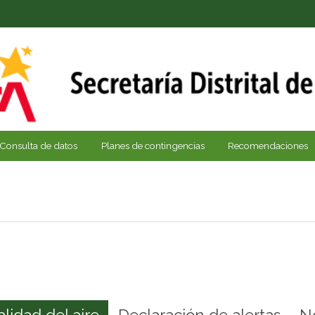
Consulta de datos
Planes de contingencias
Recomendaciones
alidad del aire
Declaración de alertas
N