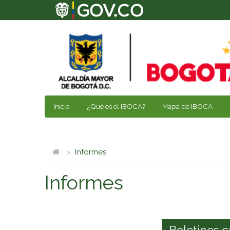
Inicio
¿Qué es el IBOCA?
Mapa de IBOCA
Informes
Informes
Boletines c