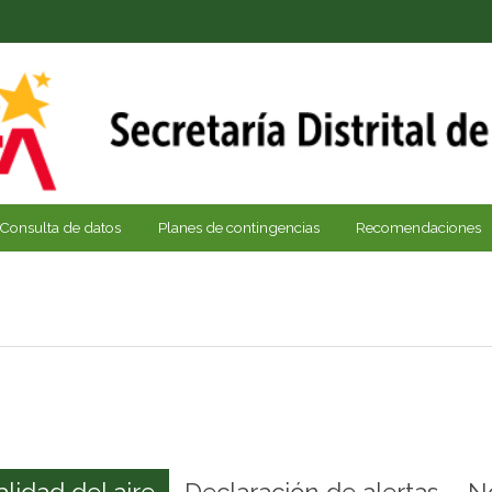
Consulta de datos
Planes de contingencias
Recomendaciones
alidad del aire
Declaración de alertas
N