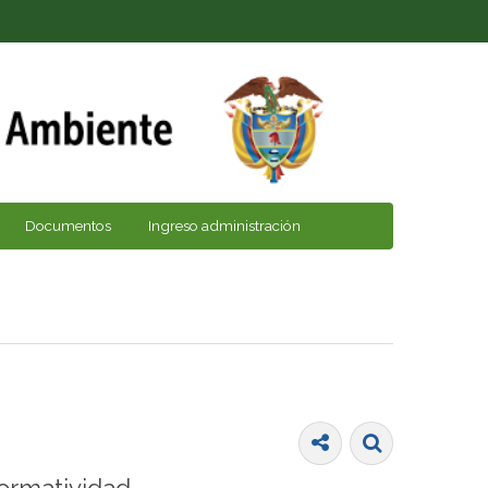
Documentos
Ingreso administración
ormatividad