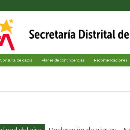
Consulta de datos
Planes de contingencias
Recomendaciones
alidad del aire
Declaración de alertas
N