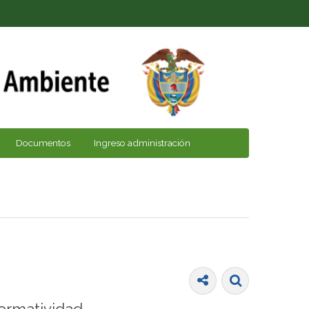
Documentos
Ingreso administración
ormatividad