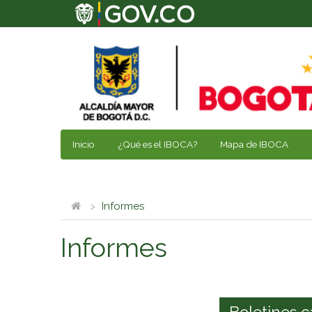
Inicio
¿Qué es el IBOCA?
Mapa de IBOCA
Informes
Informes
Boletines c