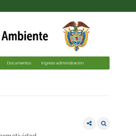
Documentos
Ingreso administración
ormatividad