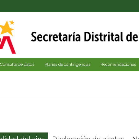
Consulta de datos
Planes de contingencias
Recomendaciones
alidad del aire
Declaración de alertas
N