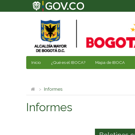
Inicio
¿Qué es el IBOCA?
Mapa de IBOCA
Informes
Informes
Boletines c