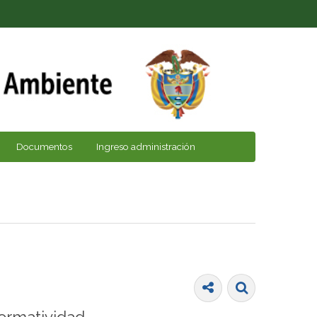
Documentos
Ingreso administración
ormatividad