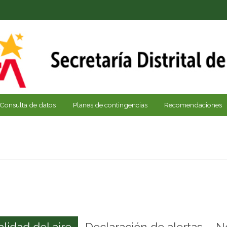
Consulta de datos
Planes de contingencias
Recomendaciones
alidad del aire
Declaración de alertas
N