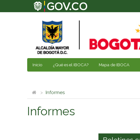
Inicio
¿Qué es el IBOCA?
Mapa de IBOCA
Informes
Informes
Boletines c