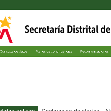
Consulta de datos
Planes de contingencias
Recomendaciones
alidad del aire
Declaración de alertas
N