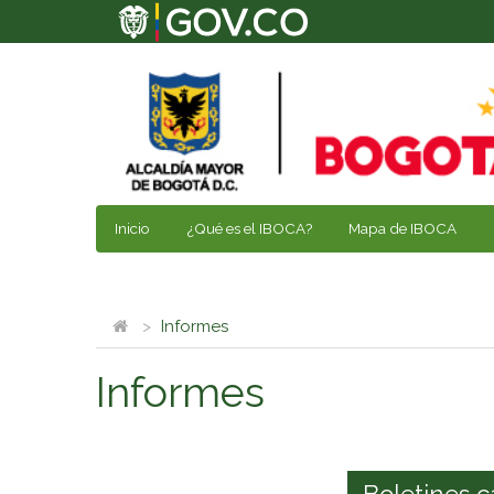
Inicio
¿Qué es el IBOCA?
Mapa de IBOCA
Informes
Informes
Boletines c