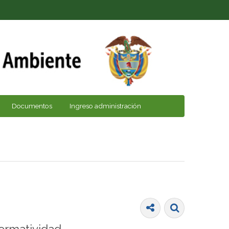
Documentos
Ingreso administración
ormatividad