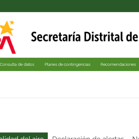
Consulta de datos
Planes de contingencias
Recomendaciones
alidad del aire
Declaración de alertas
N