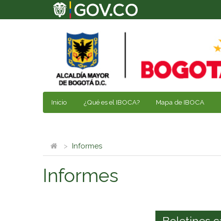
Inicio
¿Qué es el IBOCA?
Mapa de IBOCA
Informes
Informes
Boletines c