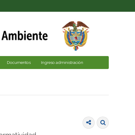
Documentos
Ingreso administración
ormatividad