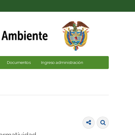
Documentos
Ingreso administración
ormatividad