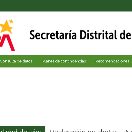
Consulta de datos
Planes de contingencias
Recomendaciones
alidad del aire
Declaración de alertas
N