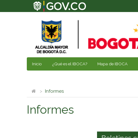
Inicio
¿Qué es el IBOCA?
Mapa de IBOCA
Informes
Informes
Boletines c