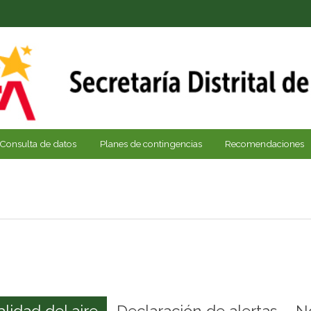
Consulta de datos
Planes de contingencias
Recomendaciones
alidad del aire
Declaración de alertas
N