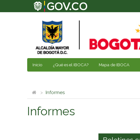
Inicio
¿Qué es el IBOCA?
Mapa de IBOCA
Informes
Informes
Boletines c