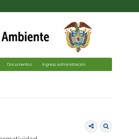
Documentos
Ingreso administración
ormatividad