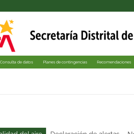
Consulta de datos
Planes de contingencias
Recomendaciones
alidad del aire
Declaración de alertas
N