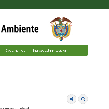
Documentos
Ingreso administración
ormatividad