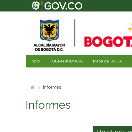
Inicio
¿Qué es el IBOCA?
Mapa de IBOCA
Informes
Informes
Boletines c