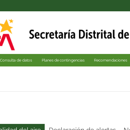
Consulta de datos
Planes de contingencias
Recomendaciones
alidad del aire
Declaración de alertas
N