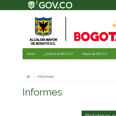
Inicio
¿Qué es el IBOCA?
Mapa de IBOCA
Informes
Informes
Boletines c