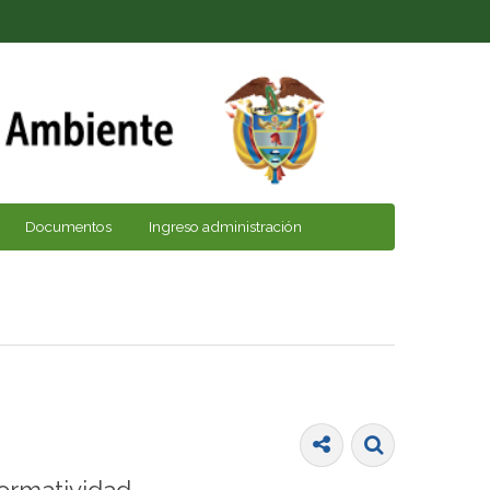
Documentos
Ingreso administración
ormatividad