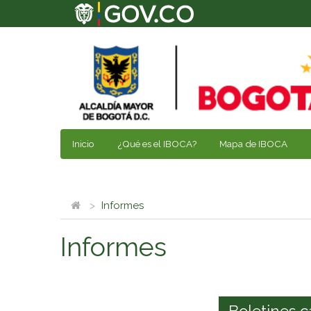
Inicio
¿Qué es el IBOCA?
Mapa de IBOCA
Informes
Informes
Boletines c