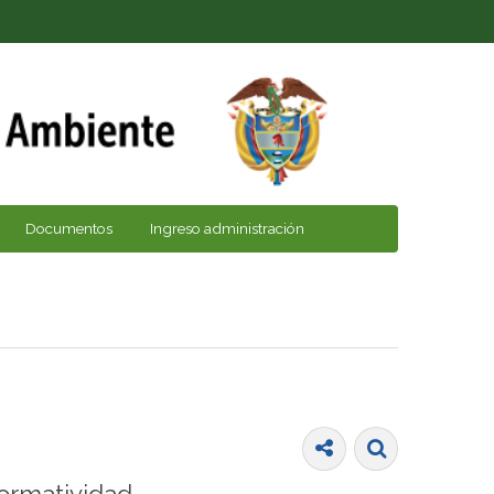
Documentos
Ingreso administración
ormatividad