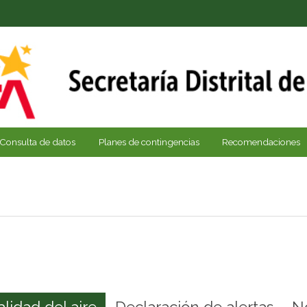
Consulta de datos
Planes de contingencias
Recomendaciones
alidad del aire
Declaración de alertas
N