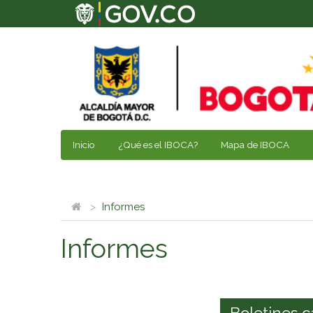
Inicio
¿Qué es el IBOCA?
Mapa de IBOCA
Informes
Informes
Boletines c