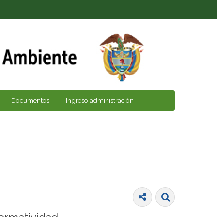
Documentos
Ingreso administración
ormatividad