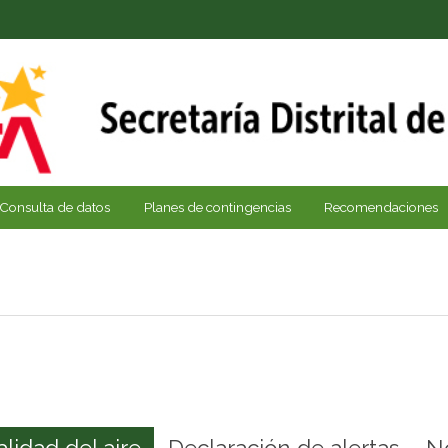
Consulta de datos
Planes de contingencias
Recomendaciones
alidad del aire
Declaración de alertas
N