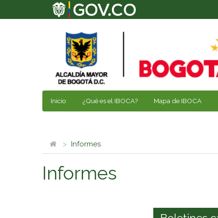
Inicio
¿Qué es el IBOCA?
Mapa de IBOCA
Informes
Informes
Boletines c