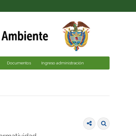
Documentos
Ingreso administración
ormatividad