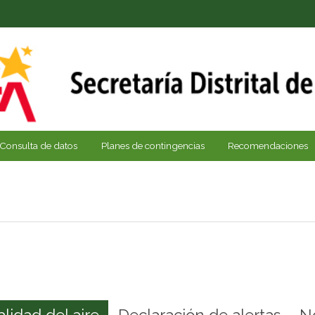
Consulta de datos
Planes de contingencias
Recomendaciones
alidad del aire
Declaración de alertas
N