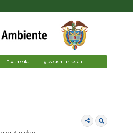
Documentos
Ingreso administración
ormatividad