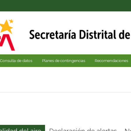
Consulta de datos
Planes de contingencias
Recomendaciones
alidad del aire
Declaración de alertas
N