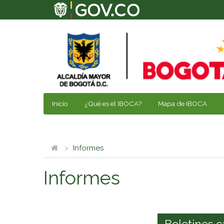
Inicio
¿Qué es el IBOCA?
Mapa de IBOCA
Informes
Informes
Boletines c