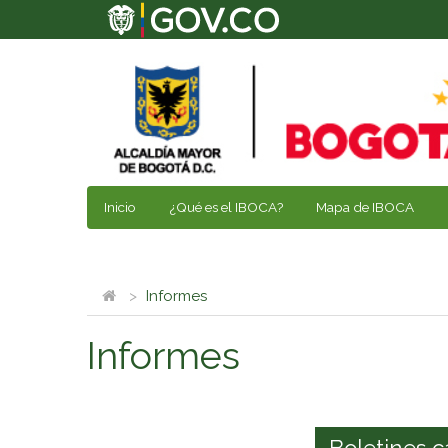
Inicio
¿Qué es el IBOCA?
Mapa de IBOCA
Informes
Informes
Boletines c