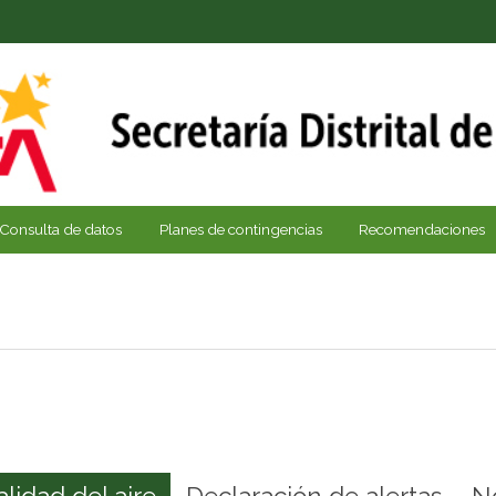
Consulta de datos
Planes de contingencias
Recomendaciones
alidad del aire
Declaración de alertas
N