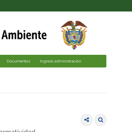
Documentos
Ingreso administración
ormatividad