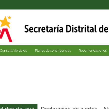
Consulta de datos
Planes de contingencias
Recomendaciones
alidad del aire
Declaración de alertas
N