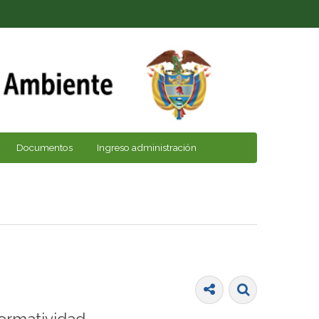
Documentos
Ingreso administración
ormatividad