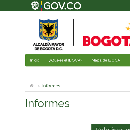
Inicio
¿Qué es el IBOCA?
Mapa de IBOCA
Informes
Informes
Boletines c