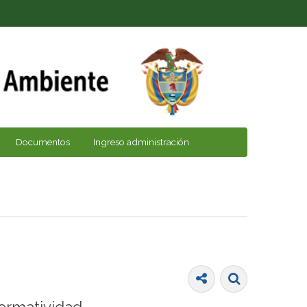
Documentos
Ingreso administración
ormatividad