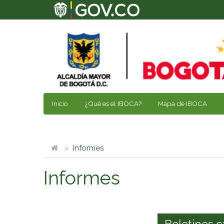
Inicio
¿Qué es el IBOCA?
Mapa de IBOCA
Informes
Informes
Boletines c