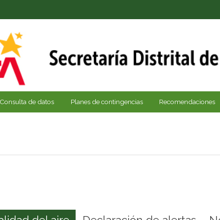
Consulta de datos
Planes de contingencias
Recomendaciones
alidad del aire
Declaración de alertas
N