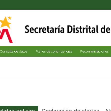
Consulta de datos
Planes de contingencias
Recomendaciones
alidad del aire
Declaración de alertas
N