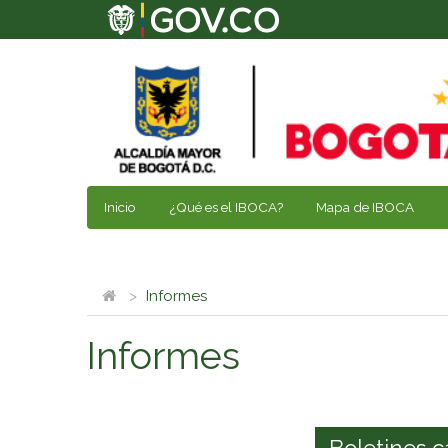
Inicio
¿Qué es el IBOCA?
Mapa de IBOCA
Informes
Informes
Boletines c