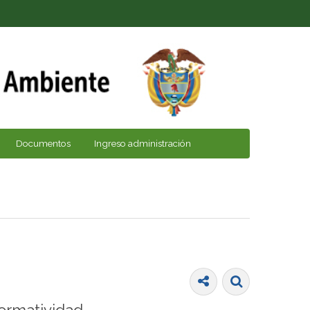
Documentos
Ingreso administración
ormatividad