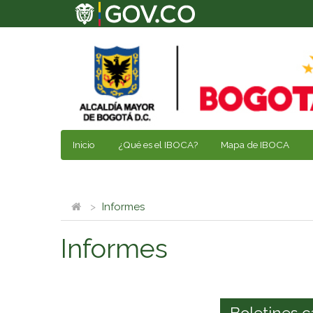
Inicio
¿Qué es el IBOCA?
Mapa de IBOCA
Informes
Informes
Boletines c