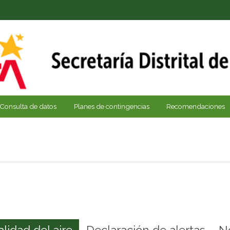
Consulta de datos
Planes de contingencias
Recomendaciones
alidad del aire
Declaración de alertas
N