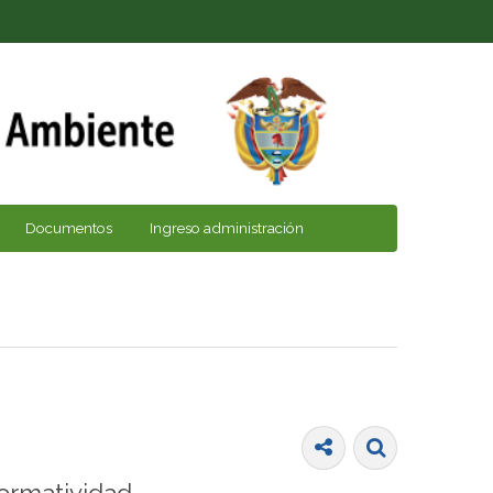
Documentos
Ingreso administración
ormatividad