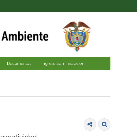
Documentos
Ingreso administración
ormatividad