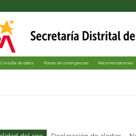
Consulta de datos
Planes de contingencias
Recomendaciones
alidad del aire
Declaración de alertas
N