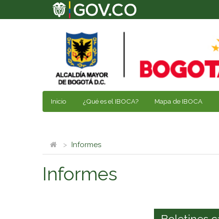
Inicio
¿Qué es el IBOCA?
Mapa de IBOCA
Informes
Informes
Boletines c