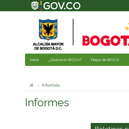
Inicio
¿Qué es el IBOCA?
Mapa de IBOCA
Informes
Informes
Boletines c