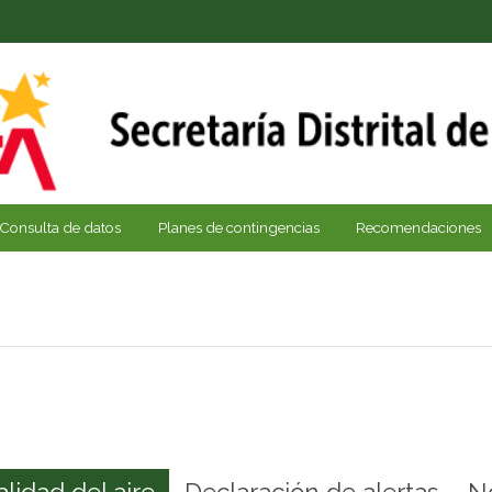
Consulta de datos
Planes de contingencias
Recomendaciones
alidad del aire
Declaración de alertas
N