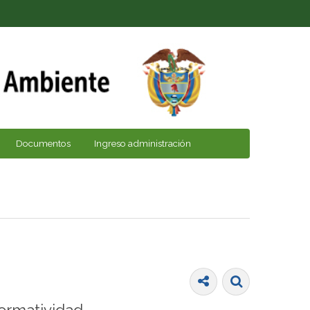
Documentos
Ingreso administración
ormatividad