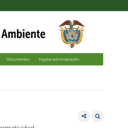
Documentos
Ingreso administración
ormatividad