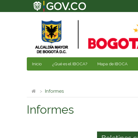
Inicio
¿Qué es el IBOCA?
Mapa de IBOCA
Informes
Informes
Boletines c