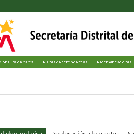
Consulta de datos
Planes de contingencias
Recomendaciones
alidad del aire
Declaración de alertas
N