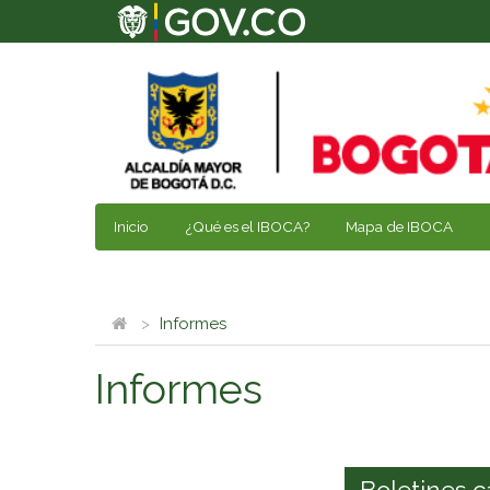
Inicio
¿Qué es el IBOCA?
Mapa de IBOCA
Informes
Informes
Boletines c