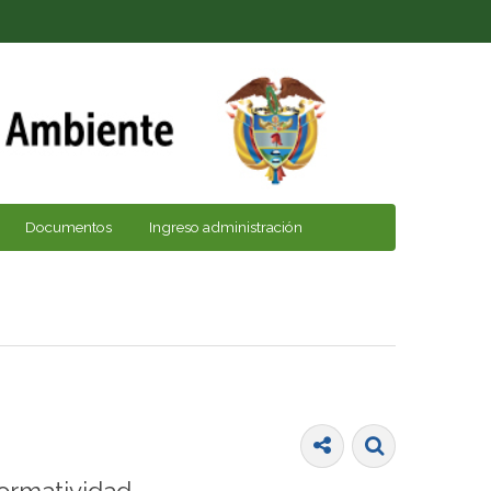
Documentos
Ingreso administración
ormatividad