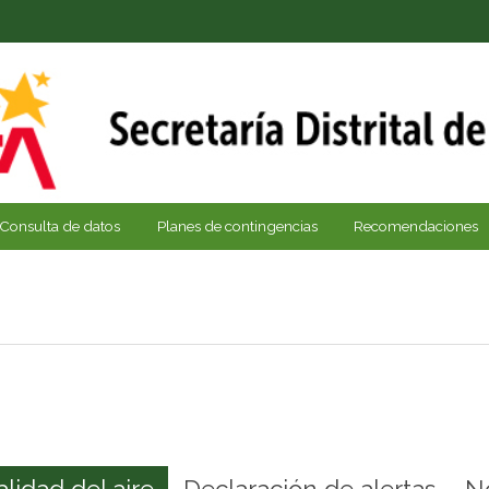
Consulta de datos
Planes de contingencias
Recomendaciones
alidad del aire
Declaración de alertas
N