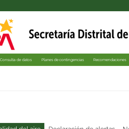
Consulta de datos
Planes de contingencias
Recomendaciones
alidad del aire
Declaración de alertas
N