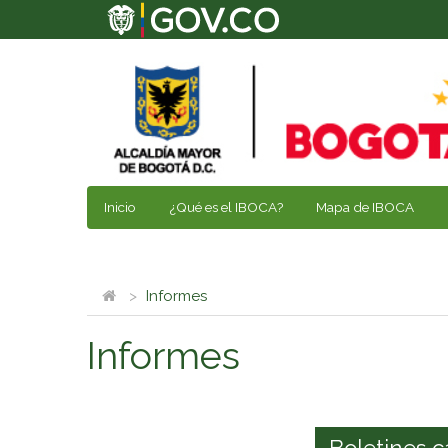
Inicio
¿Qué es el IBOCA?
Mapa de IBOCA
Informes
Informes
Boletines c