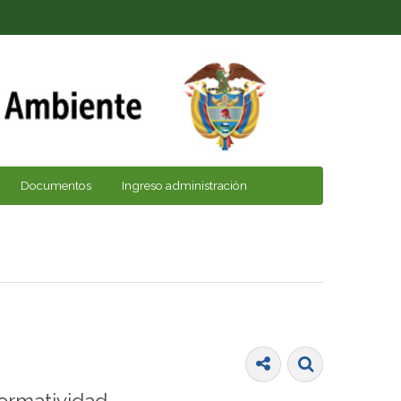
Documentos
Ingreso administración
ormatividad