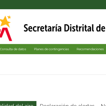
Consulta de datos
Planes de contingencias
Recomendaciones
alidad del aire
Declaración de alertas
N