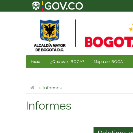
Inicio
¿Qué es el IBOCA?
Mapa de IBOCA
Informes
Informes
Boletines c