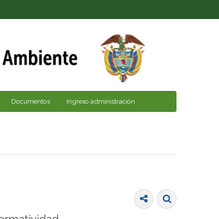
Documentos
Ingreso administración
ormatividad