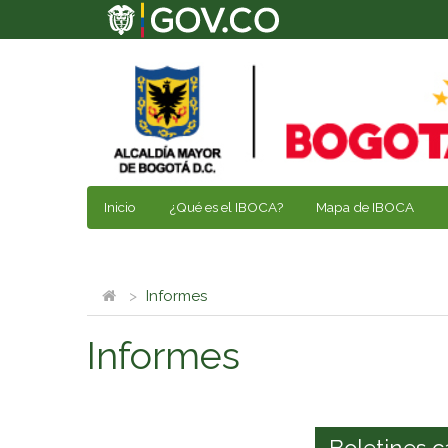
Inicio
¿Qué es el IBOCA?
Mapa de IBOCA
Informes
Informes
Boletines c