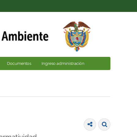
Documentos
Ingreso administración
ormatividad