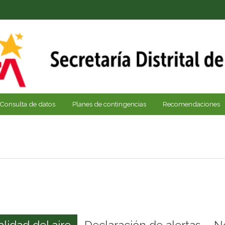
Consulta de datos
Planes de contingencias
Recomendaciones
alidad del aire
Declaración de alertas
N