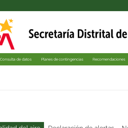
Consulta de datos
Planes de contingencias
Recomendaciones
alidad del aire
Declaración de alertas
N