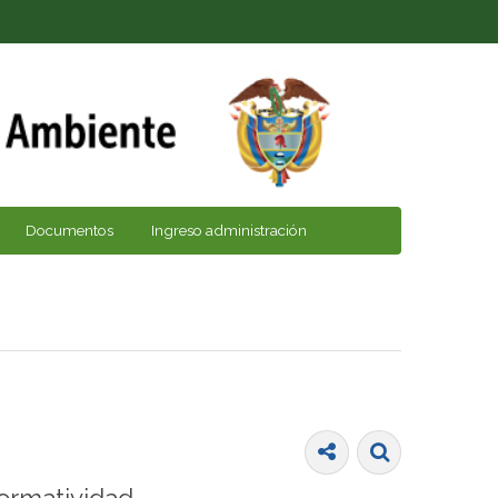
Documentos
Ingreso administración
ormatividad