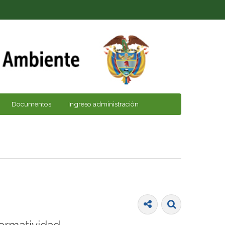
Documentos
Ingreso administración
ormatividad