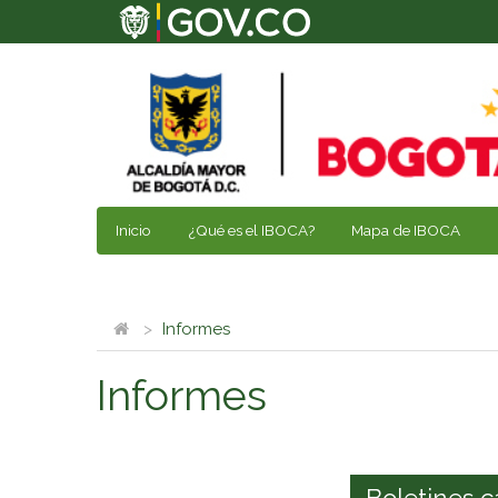
Inicio
¿Qué es el IBOCA?
Mapa de IBOCA
Informes
Informes
Boletines c