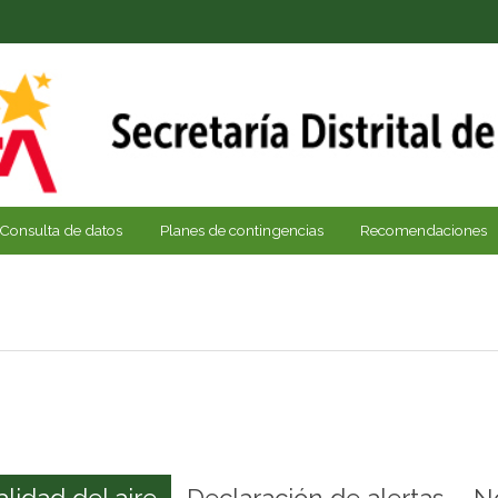
Consulta de datos
Planes de contingencias
Recomendaciones
alidad del aire
Declaración de alertas
N