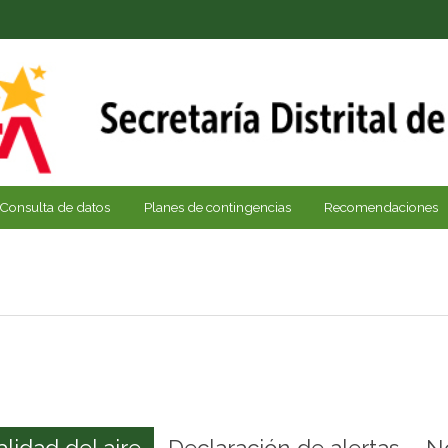
Consulta de datos
Planes de contingencias
Recomendaciones
alidad del aire
Declaración de alertas
N