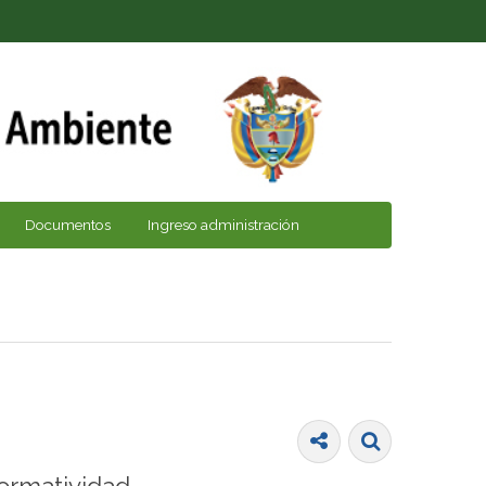
Documentos
Ingreso administración
ormatividad