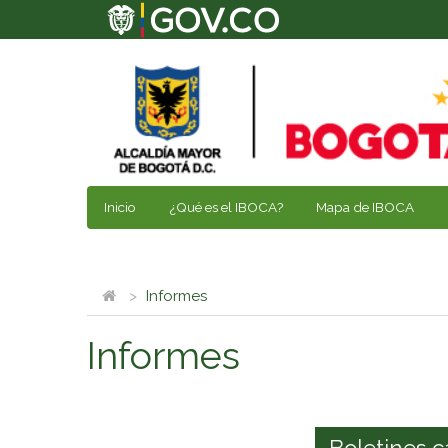
Inicio
¿Qué es el IBOCA?
Mapa de IBOCA
Informes
Informes
Boletines c