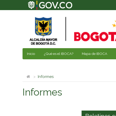
Inicio
¿Qué es el IBOCA?
Mapa de IBOCA
Informes
Informes
Boletines c