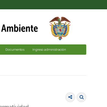
Documentos
Ingreso administración
ormatividad