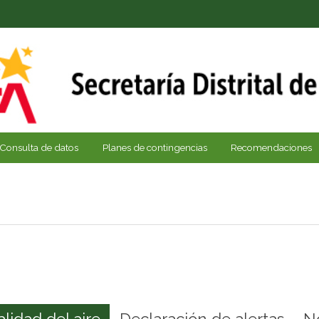
Consulta de datos
Planes de contingencias
Recomendaciones
alidad del aire
Declaración de alertas
N