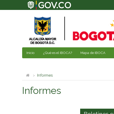
Inicio
¿Qué es el IBOCA?
Mapa de IBOCA
Informes
Informes
Boletines c