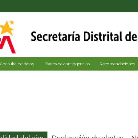
Consulta de datos
Planes de contingencias
Recomendaciones
alidad del aire
Declaración de alertas
N