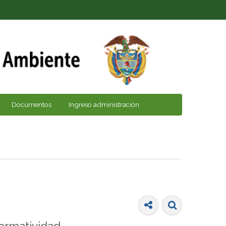
Documentos
Ingreso administración
ormatividad