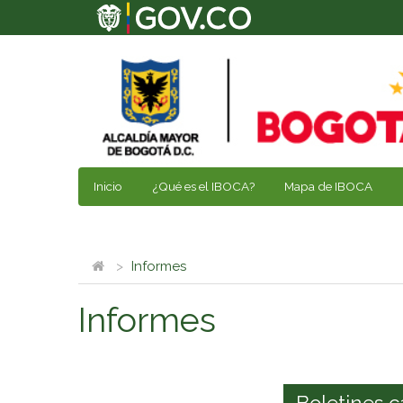
Inicio
¿Qué es el IBOCA?
Mapa de IBOCA
Informes
Informes
Boletines c