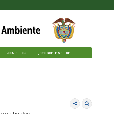
Documentos
Ingreso administración
ormatividad