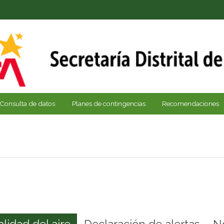
Consulta de datos
Planes de contingencias
Recomendaciones
alidad del aire
Declaración de alertas
N