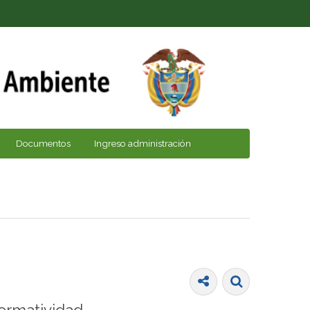
Documentos
Ingreso administración
ormatividad