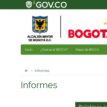
Inicio
¿Qué es el IBOCA?
Mapa de IBOCA
Informes
Informes
Boletines c