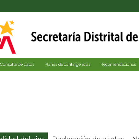
Consulta de datos
Planes de contingencias
Recomendaciones
alidad del aire
Declaración de alertas
N