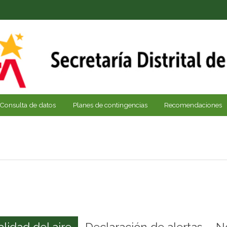
Consulta de datos
Planes de contingencias
Recomendaciones
alidad del aire
Declaración de alertas
N