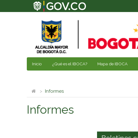
Inicio
¿Qué es el IBOCA?
Mapa de IBOCA
Informes
Informes
Boletines c