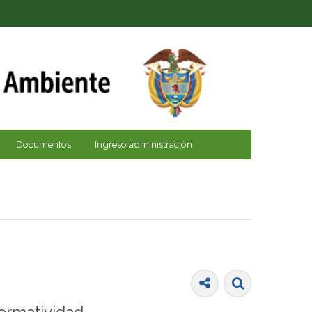
Documentos
Ingreso administración
ormatividad