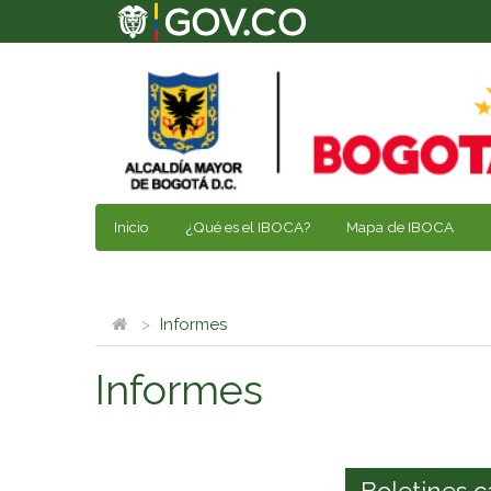
Inicio
¿Qué es el IBOCA?
Mapa de IBOCA
Informes
Informes
Boletines c