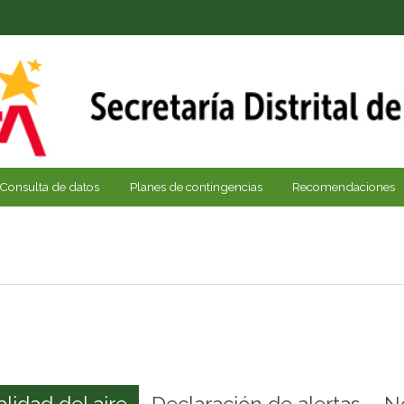
Consulta de datos
Planes de contingencias
Recomendaciones
alidad del aire
Declaración de alertas
N