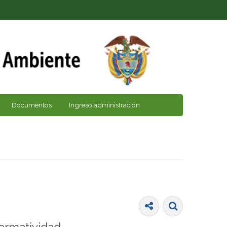
Documentos
Ingreso administración
ormatividad