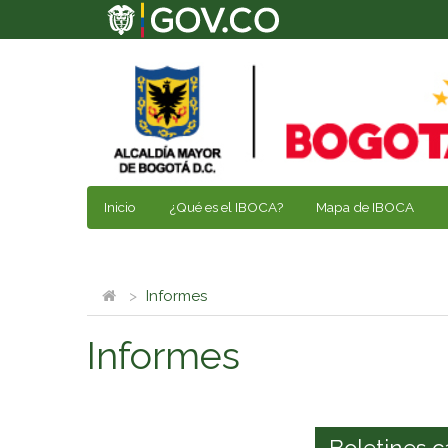
Inicio
¿Qué es el IBOCA?
Mapa de IBOCA
Informes
Informes
Boletines c