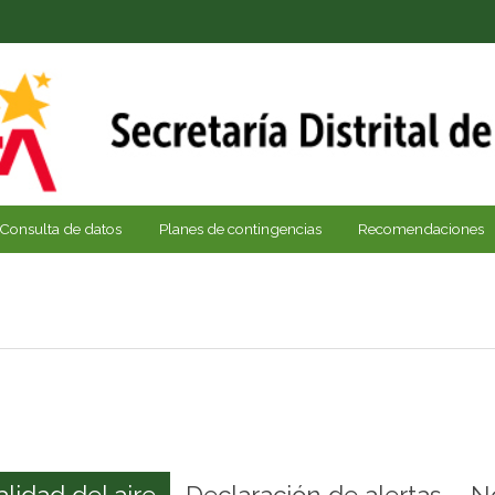
Consulta de datos
Planes de contingencias
Recomendaciones
alidad del aire
Declaración de alertas
N