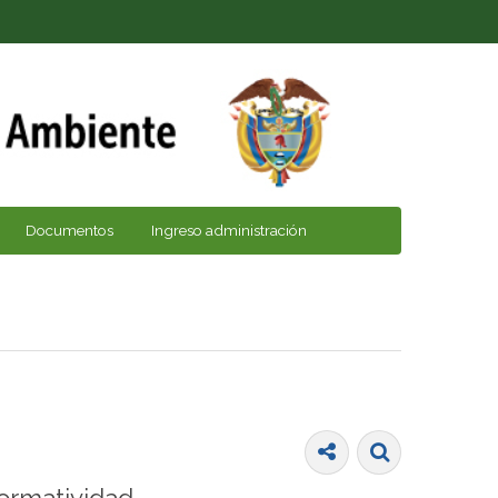
Documentos
Ingreso administración
ormatividad