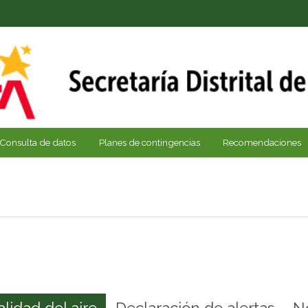
Consulta de datos
Planes de contingencias
Recomendaciones
alidad del aire
Declaración de alertas
N