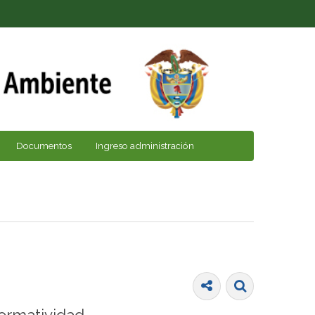
Documentos
Ingreso administración
ormatividad