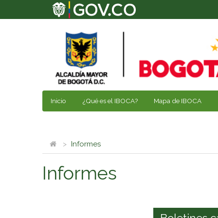
Inicio
¿Qué es el IBOCA?
Mapa de IBOCA
Informes
Informes
Boletines c